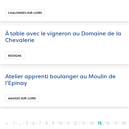
CHALONNES-SUR-LOIRE
À table avec le vigneron au Domaine de la
Chevalerie
RESTIGNE
Atelier apprenti boulanger au Moulin de
l’Epinay
MAUGES-SUR-LOIRE
1
…
5
6
7
8
9
10
11
12
13
14
15
16
17
18