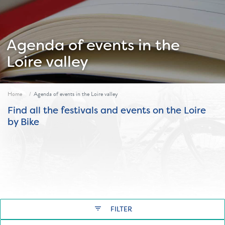
Agenda of events in the
Loire valley
Fil d'ariane
Home
Agenda of events in the Loire valley
Find all the festivals and events on the Loire
by Bike
filter_list
FILTER