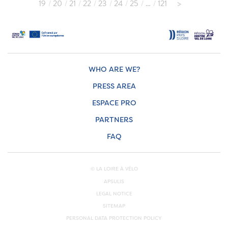
19
20
21
22
23
24
25
…
121
WHO ARE WE?
PRESS AREA
ESPACE PRO
PARTNERS
FAQ
© LA LOIRE À VÉLO
APSULIS
LEGAL NOTICE
SITEMAP
PERSONAL DATA PROTECTION POLICY