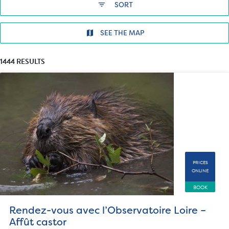
filter_list
SORT
SEE THE MAP
1444 RESULTS
PRICES
ONLINE
BOOK
Rendez-vous avec l’Observatoire Loire –
Affût castor