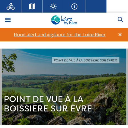
Menu
Se
×
Flood alert and vigilance for the Loire River
POINT DE VUE À LA BOISSIERE SUR ÈVRE©
POINT DE VUE À LA
BOISSIERE SUR ÈVRE