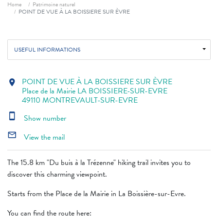
Breadcrumb
Home
Patrimoine naturel
POINT DE VUE À LA BOISSIERE SUR ÈVRE
USEFUL INFORMATIONS
POINT DE VUE À LA BOISSIERE SUR ÈVRE
location_on
Place de la Mairie LA BOISSIERE-SUR-EVRE
49110 MONTREVAULT-SUR-EVRE
smartphone
Show number
mail_outline
View the mail
The 15.8 km "Du buis à la Trézenne" hiking trail invites you to
discover this charming viewpoint.
Starts from the Place de la Mairie in La Boissière-sur-Evre.
You can find the route here: