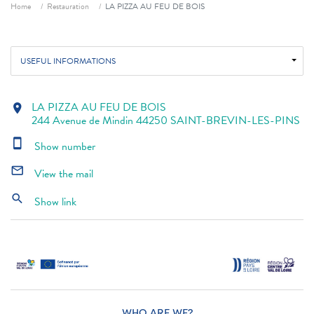
Breadcrumb
Home
Restauration
LA PIZZA AU FEU DE BOIS
USEFUL INFORMATIONS
LA PIZZA AU FEU DE BOIS
location_on
244 Avenue de Mindin 44250 SAINT-BREVIN-LES-PINS
smartphone
Show number
mail_outline
View the mail
search
Show link
WHO ARE WE?