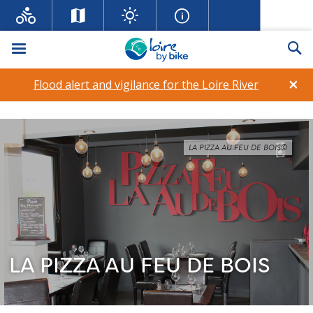
Menu
Se
×
Flood alert and vigilance for the Loire River
LA PIZZA AU FEU DE BOIS©
LA PIZZA AU FEU DE BOIS