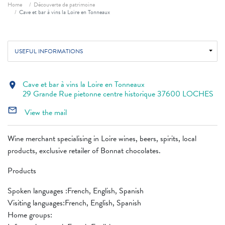
Breadcrumb
Home
Découverte de patrimoine
Cave et bar à vins la Loire en Tonneaux
USEFUL INFORMATIONS
Cave et bar à vins la Loire en Tonneaux
location_on
29 Grande Rue pietonne centre historique 37600 LOCHES
mail_outline
View the mail
Wine merchant specialising in Loire wines, beers, spirits, local
products, exclusive retailer of Bonnat chocolates.
Products
Spoken languages ​​:French, English, Spanish
Visiting languages:French, English, Spanish
Home groups: