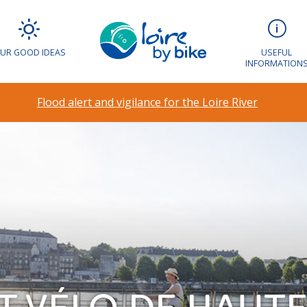
UR GOOD IDEAS
USEFUL
INFORMATION
Flood alert and vigilance for the Loire River