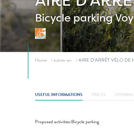
AIRE D’ARR
Bicycle parking
Voy
Breadcrumb
Home
autres-en
AIRE D’ARRÊT VÉLO DE
USEFUL INFORMATIONS
PRICES
OPENING 
Proposed activities:Bicycle parking