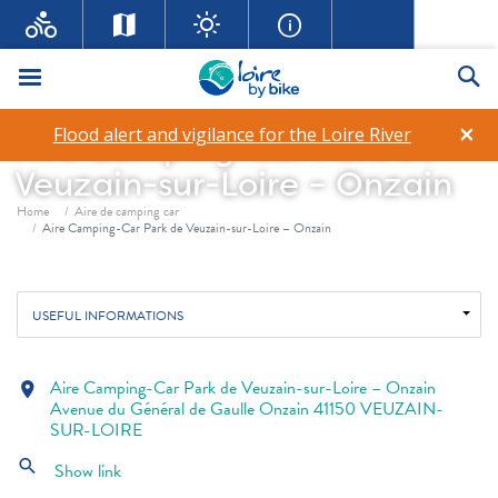
Menu
Se
×
Flood alert and vigilance for the Loire River
Aire Camping-Car Park de
Veuzain-sur-Loire – Onzain
Breadcrumb
Home
Aire de camping car
Aire Camping-Car Park de Veuzain-sur-Loire – Onzain
USEFUL INFORMATIONS
Aire Camping-Car Park de Veuzain-sur-Loire – Onzain
location_on
Avenue du Général de Gaulle Onzain 41150 VEUZAIN-
SUR-LOIRE
search
Show link