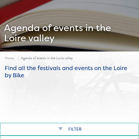
Agenda of events in the
Loire valley
Fil d'ariane
Home
Agenda of events in the Loire valley
Find all the festivals and events on the Loire
by Bike
filter_list
FILTER