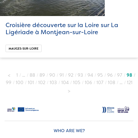
Croisière découverte sur la Loire sur La
Ligériade à Montjean-sur-Loire
MAUGES-SUR-LOIRE
1
…
88
89
90
91
92
93
94
95
96
97
98
99
100
101
102
103
104
105
106
107
108
…
121
WHO ARE WE?