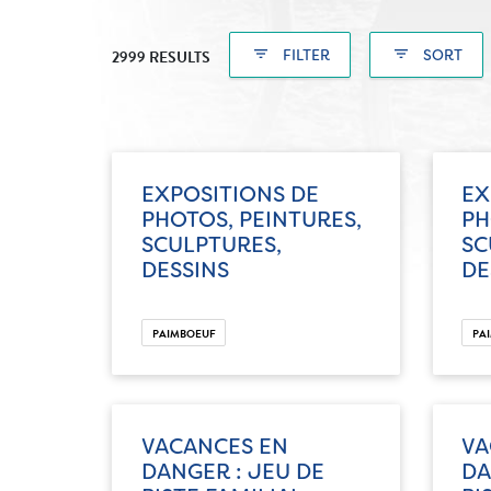
filter_list
filter_list
FILTER
SORT
2999 RESULTS
EXPOSITIONS DE
EX
PHOTOS, PEINTURES,
PH
SCULPTURES,
SC
DESSINS
DE
PAIMBOEUF
PA
VACANCES EN
VA
DANGER : JEU DE
DA