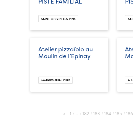
PISTE FAMILIAL
PI
SAINT-BREVIN-LES-PINS
SAI
Atelier pizzaïolo au
At
Moulin de l’Epinay
Mo
MAUGES-SUR-LOIRE
MA
1
…
182
183
184
185
186