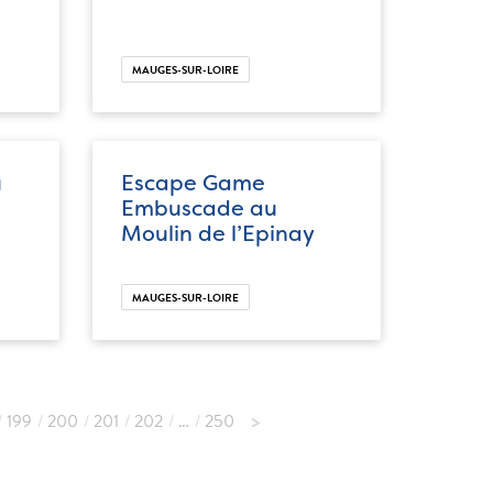
MAUGES-SUR-LOIRE
u
Escape Game
Embuscade au
Moulin de l’Epinay
MAUGES-SUR-LOIRE
199
200
201
202
…
250