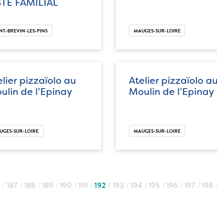
STE FAMILIAL
NT-BREVIN-LES-PINS
MAUGES-SUR-LOIRE
elier pizzaïolo au
Atelier pizzaïolo a
ulin de l’Epinay
Moulin de l’Epinay
UGES-SUR-LOIRE
MAUGES-SUR-LOIRE
187
188
189
190
191
192
193
194
195
196
197
198