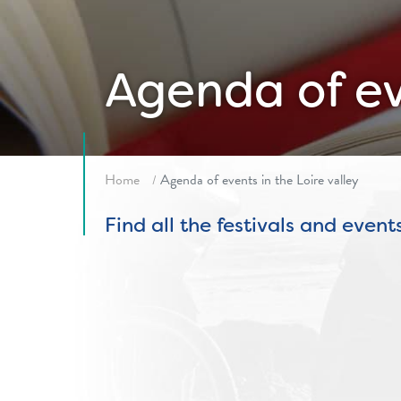
Agenda of eve
Fil d'ariane
Home
Agenda of events in the Loire valley
Find all the festivals and event