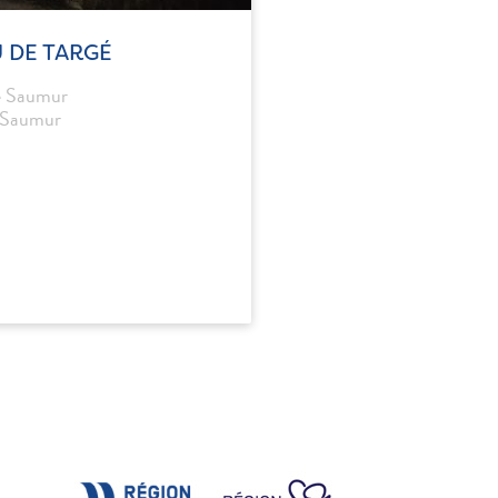
 DE TARGÉ
e Saumur
 Saumur