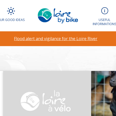
UR GOOD IDEAS
USEFUL
INFORMATION
É BOURREAU
Flood alert and vigilance for the Loire River