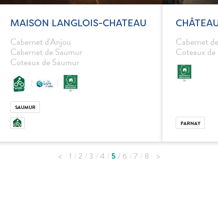
MAISON LANGLOIS-CHATEAU
CHÂTEAU
Cabernet d'Anjou
Cabernet d
Cabernet de Saumur
Coteaux de
Coteaux de Saumur
SAUMUR
PARNAY
1
2
3
4
5
6
7
8