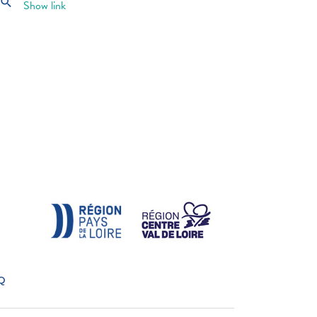
search
Show link
Q